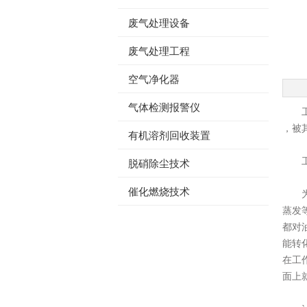
废气处理设备
4436x12威尼斯-澳门人威尼斯
废气处理工程
空气净化器
气体检测报警仪
工业
，被
有机溶剂回收装置
工业
脱硝除尘技术
催化燃烧技术
为了
蒸发
都对
能转
在工
面上