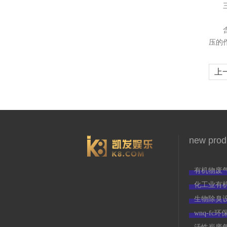
三次
含有
压的
上
3966
new prod
有机物废
化工业有
生物除臭
wnq-f