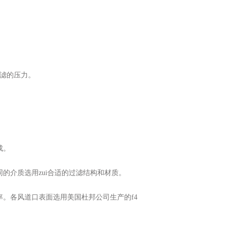
滤的压力。
成。
介质选用zui合适的过滤结构和材质。
各风道口表面选用美国杜邦公司生产的f4