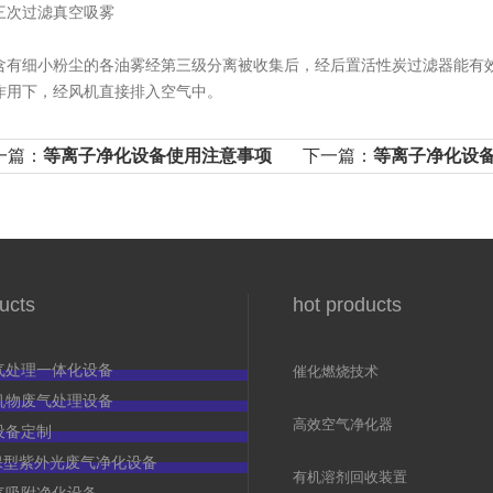
过滤真空吸雾
细小粉尘的各油雾经第三级分离被收集后，经后置活性炭过滤器能有效
作用下，经风机直接排入空气中。
一篇：
等离子净化设备使用注意事项
下一篇：
等离子净化设
意事项介绍
ucts
hot products
气处理一体化设备
催化燃烧技术
（rco）
机物废气处理设备
高效空气净化器
设备定制
c环保型紫外光废气净化设备
有机溶剂回收装置