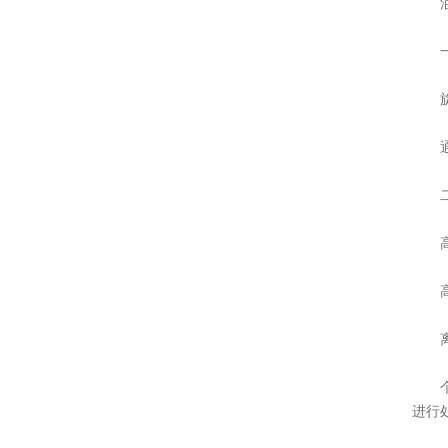
油雾
一次
旋转
通过
二次
高压
高压
离心
个性
进行