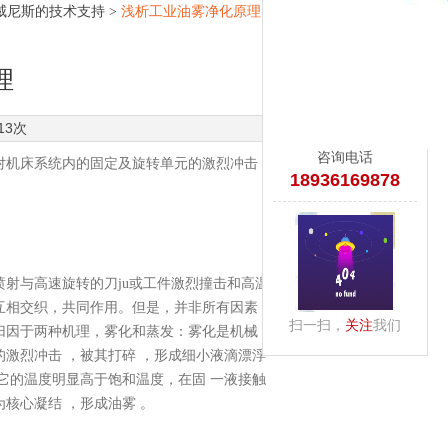
12威尼斯的技术支持
>
浅析工业油雾净化原理
理
13次
咨询电话
机床系统内的固定及旋转单元的激烈冲击
18936169878
与高速旋转的刀ju或工件激烈撞击和高温
互相交织，共同作用。但是，并非所有因素
扫一扫，
关注
我们
归因于两种机理，雾化和蒸发：雾化是机械
激烈冲击 ，被其打碎 ，形成细小液滴漂浮
它的温度明显高于饱和温度，在固 一液接触
核心凝结 ，形成油雾 。