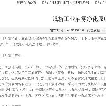
您现在的位置：
4436x12威尼斯-澳门人威尼斯3966
>
4436x
浅析工业油雾净化原
发布时间：2020-06-16 点击次数：8
油雾净化，雾化是机械能转化为液滴表面能的过程，主要是由于液体对
其打碎 ，形成细小液滴漂浮在工作环境中。
油雾的产生：
有效地润滑、冷却和清洗，金属切削液在使用过程中要经历泵循环、喷射
等过程，这就决定了其油雾产生的原因很复杂，机械、物理和化学的因素
油雾的产生具有决定性影响，加工过程中金属切削液油雾的形成主要可以
化为液滴表面能的过程，主要是由于液体对机床系统内的固定及旋转单元的
作环境中;蒸发的发生是由于切削区产生大量的热，这些热量传人切削液使
就发生沸腾并产生蒸汽。这些蒸汽随后以周围空气中的小液滴或其它粒子为