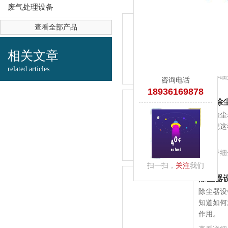
废气处理设备
净化除
查看全部产品
净化除尘
4436x12威尼斯-澳门人威尼斯
的性能用
相关文章
除尘器的
related articles
重要因素
查看详细
咨询电话
18936169878
净化除
净化除尘
就是把这
查看详细
扫一扫，
关注
我们
除尘器
除尘器设
知道如何
作用。