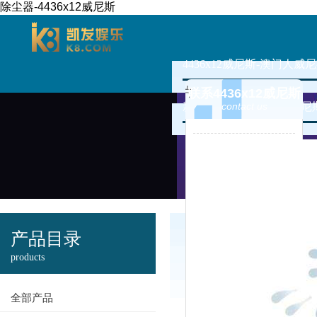
除尘器-4436x12威尼斯
4436x12威尼斯-澳门人威尼
联系4436x12威尼斯
新闻资讯
contact us
4436x12
澳门人威尼斯
产品目录
3966的产品中
products
心
全部产品
您现在的位置：
44