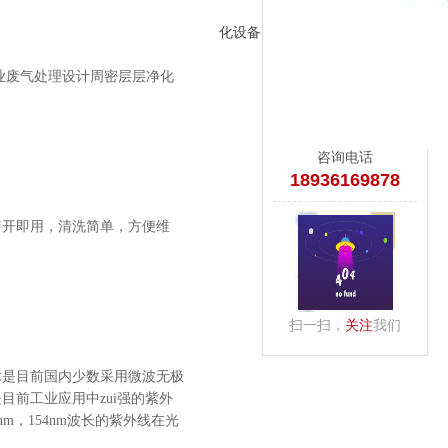
化设备
工业废气处理设计周密层层净化
咨询电话
18936169878
即开即用，清洗简单，方便维
扫一扫，
关注
我们
术是目前国内少数采用微波无极
前工业应用中zui强的紫外
73nm，154nm波长的紫外线在光
物。