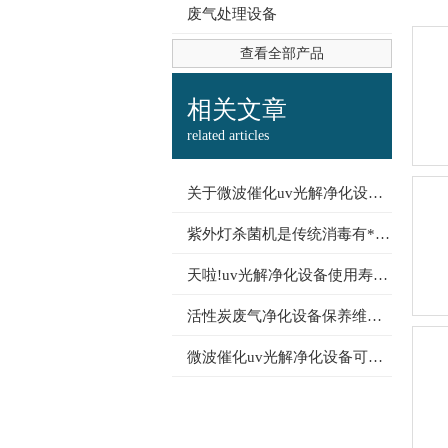
废气处理设备
查看全部产品
4436x12威尼斯-澳门人威尼斯
相关文章
related articles
关于微波催化uv光解净化设备使用小知识，不可错过
紫外灯杀菌机是传统消毒有*的优越性
天啦!uv光解净化设备使用寿命长可达5万小时以上
活性炭废气净化设备保养维护的方法
微波催化uv光解净化设备可以低成本低污染来的解决废气