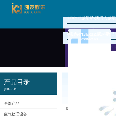
4436x12威尼斯-澳门人威尼
新闻资讯
4436x12
联系4436x12威尼斯
contact us
澳门人威尼斯
产品目录
3966的产品中
products
心
全部产品
您现在的位置：
4436x12威尼
废气处理设备