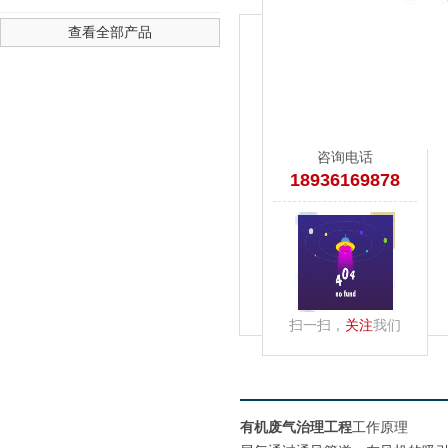
查看全部产品
4436x12威尼斯-澳门人威尼斯
咨询电话
18936169878
扫一扫，
关注
我们
有机废气治理工程
工作原理