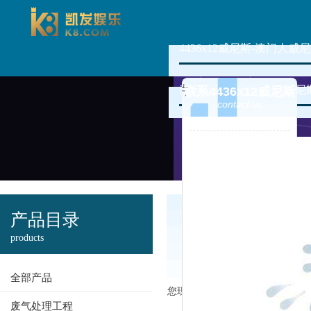
4436x12威尼斯-澳门人威尼
新闻资讯
4436x12
联系4436x12威尼斯
contact us
澳门人威尼斯
产品目录
3966的产品中
products
心
全部产品
您现在的位置：
4436x12威尼斯-
废气处理工程