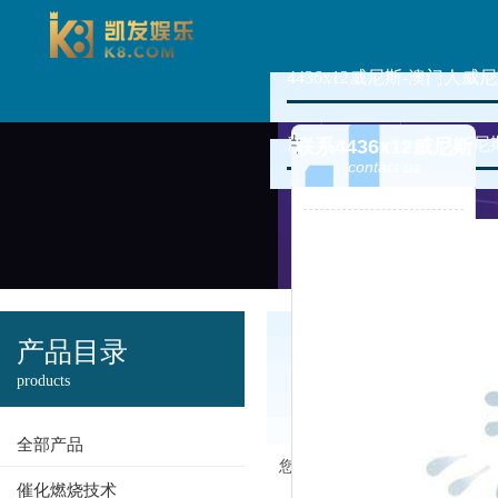
4436x12威尼斯-澳门人威尼
新闻资讯
4436x12
联系4436x12威尼斯
contact us
澳门人威尼斯
产品目录
3966的产品中
products
心
全部产品
您现在的位置：
4436x12威尼
催化燃烧技术