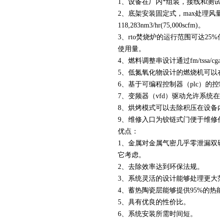
1、设备在厂内*组装，接线和测
2、底架安装固定式，max处理风量47,
118,283nm3/hr(75,000scfm)。
3、rto焚烧炉的运行范围可达25
使用量。
4、燃料调整串设计通过fm/tssa/c
5、低氮氧化物设计的燃烧机可以
6、基于可编程控制器（plc）的
7、变频器（vfd）驱动允许系
8、烘烤模式可以去除积压在设备
9、维修入口为铰链式门便于维修
优点：
1、金属对金属气密几乎零泄漏双
它考虑。
2、去除效率达到环保法规。
3、系统灵活的设计能够处理更大
4、蓄热陶瓷层能够提供95%的
5、具有优良的性价比。
6、系统安装所需时间短。