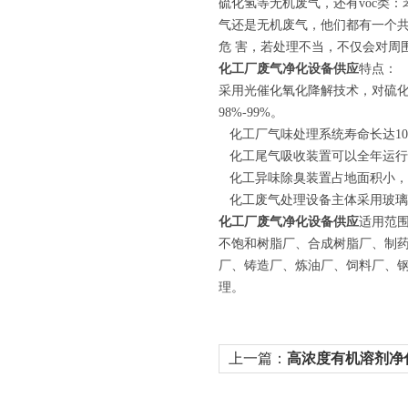
硫化氢等无机废气，还有voc类
气还是无机废气，他们都有一个
危 害，若处理不当，不仅会对周
化工厂废气净化设备供应
特点：
采用光催化氧化降解技术，对硫化
98%-99%。
化工厂气味处理系统寿命长达10年
化工尾气吸收装置可以全年运行
化工异味除臭装置占地面积小，
化工废气处理设备主体采用玻璃
化工厂废气净化设备供应
适用范围
不饱和树脂厂、合成树脂厂、制药
厂、铸造厂、炼油厂、饲料厂、
理。
上一篇：
高浓度有机溶剂净