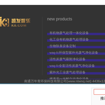
new products
有机物废气处理一体化设备
3966
化工业有机物废气处理设备
生物除臭设备定制
wnq-fc环保型紫外光废气净化设备
活性炭废气吸附净化设备
wnq-fc全套活性炭废气净化设备
紫外光工业废气处理设备
烤漆房uv光解自动净化设备
南通万年青环保科技有限公司(www.ntwnq.net) 44
推