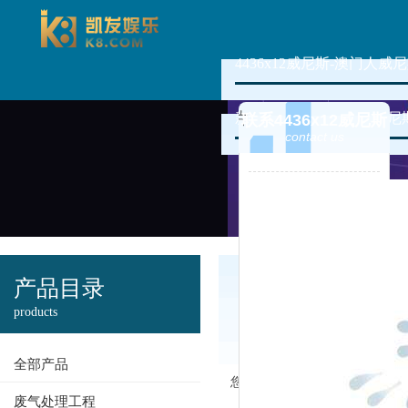
4436x12威尼斯-澳门人威尼
新闻资讯
4436x12
联系4436x12威尼斯
contact us
澳门人威尼斯
产品目录
3966的产品中
products
心
全部产品
您现在的位置：
4436x12威尼
废气处理工程