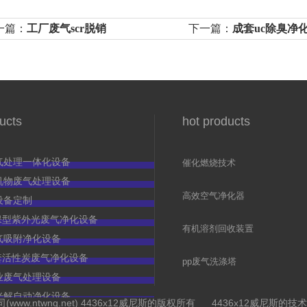
一篇：
工厂废气scr脱销
下一篇：
成套uc除臭净
ucts
hot products
气处理一体化设备
催化燃烧技术
（rco）
机物废气处理设备
高效空气净化器
设备定制
c环保型紫外光废气净化设备
有机溶剂回收装置
气吸附净化设备
c全套活性炭废气净化设备
pp废气洗涤塔
业废气处理设备
光解自动净化设备
ww.ntwnq.net) 4436x12威尼斯的版权所有 4436x12威尼斯