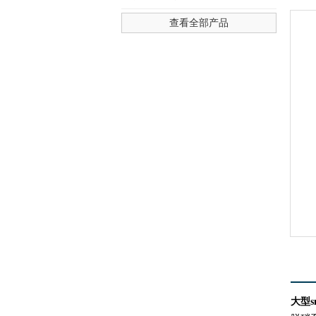
查看全部产品
4436x12威尼斯-澳门人威尼斯
大型s