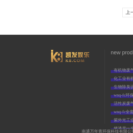
上
3966
new prod
有机物废
化工业有
生物除臭
wnq-f
活性炭废
wnq-f
紫外光工
烤漆房uv
南通万年青环保科技有限公司(w