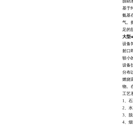
脱硝
基于纯
氨基在
气。
足的
大型s
设备
射口
较小
设备
分布
燃烧
物。
工艺
1、
2、
3、
4、