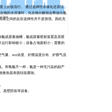
很大程度上比较流行。 通过选择性非催化还原法，
当使用含氨化合物的水溶液时，化合物分解就会释放出氨
6768
由基之间的反应选择性并不是很强。因此充
加氨或尿素储槽，氨或尿素喷射装置及其喷
常运行影响较小；设备占地面积小：需要的
气量、nox浓度、炉膛温度分布、炉膛气流
形成氨。和氢氨不一样，氨是一种无污染的副产
导致换热器表面结垢腐蚀。
。
渣、器壁防垢等设备。