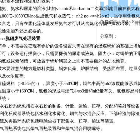
系统基本流程和添加剂效果：
氨、氨水和尿素的溶液(比如satamin和carbamin二次添加剂)目前在
800℃-1050℃时no生成氮气和水蒸气： nh2 no <=>h2o n2，
免费咨询：0513-8356
换言之，只有在雾化流体蒸发后氨气才可以从含氨化合物中挥发出来。 自
脱除添加剂还是必要的。
分享到：
ncr脱硝废气处理装置
简单，不需要改变现有锅炉的设备设置只需在现有的燃煤锅炉的基础上增
即可；设备运行投资小，只需要廉价的尿素或液氨；阻力小：对锅炉的正
的氨或尿素储槽，可放置于锅炉钢架之上而不需要额外的占地预算。
技术要注意的地方是燃料类型、锅炉负荷、炉膛结构、受热面布置、过量空
以及co浓度等。
富硫燃料（>0.5%的s），温度小于350℃时，烟气中高的nh3浓度能够
在温度小于160℃时，氢氨的形成与烟气中so3量和nh3量有关。氢氨容易
系统：
石灰石粉系统包括石灰石粉的制备、计量、运输、贮存、分配和喷射等设备
水利化反就器系统包括水利化水雾化、烟气与水混合反应、下部碎渣与除
脱硫灰再循环系统包括电除尘器下部集灰、贮存、输送等装置。
烟气再热系统包括烟气再热装置和主烟气混合用喷嘴等。