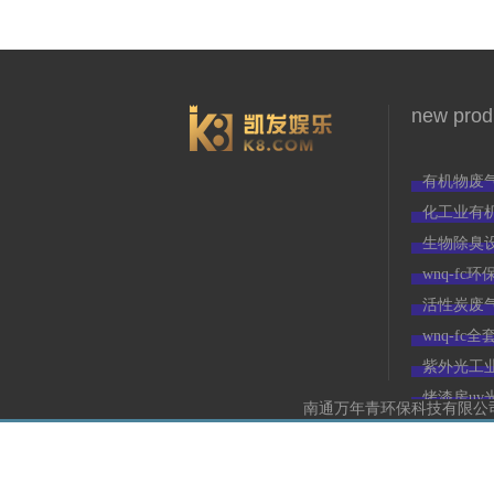
new prod
3966
有机物废
化工业有
生物除臭
wnq-f
活性炭废
wnq-f
紫外光工
烤漆房uv
南通万年青环保科技有限公司(w