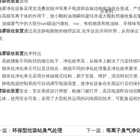
雾吸收装置
原理
油雾净化设备采用支流叠加脉冲等离子电源和齿板结构电场组合形成，产
分享到：
在高能等离子体的作用下，使小颗粒油滴瞬间凝结并成大颗粒而被收集在
，油烟废气中的大部分um级油污微粒、voc、有机物质和焦油味、辛辣味
油雾吸收装置
通过高压静电吸附的物理反应,化学反应共同作用，从而保
期。
油雾吸收装置
技术特点
：高效捕集不同粒径的烟尘粒子，净化效率高，从根本上解决了污染转移
：模块化净化单元可以灵活组合，根据不同的净化处理量及净化效率要求
：模块化净化单元采用分体抽屉式结构，易于安装、维护，清洗特别方便
：静电电源控制系统可自动调节电场强度，使净化设备在长期运行后仍保
雾吸收装置
安全：安全系统设计周密，检修门被打开，高压电源即自动切
元体，使用安全可靠；采用了大型机所运用的闪络跟踪技术，可配备远程
一篇：
环保型垃圾站臭气处理
下一篇：
等离子臭气净