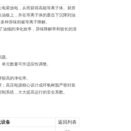
生电晕放电，从而获得高能等离子体。厨房
集油板上，并在等离子体的轰击下沉降到油
等多种异味则被等离子降解。
证了油烟的净化效率，异味降解率和较长的清
问题。
，单元数量可作适应性调整。
。
持较高的净化率。
断；高压电源精心设计成环氧树脂严密封装
控制系统，大大提高运行的安全系数。
化设备
返回列表
>>