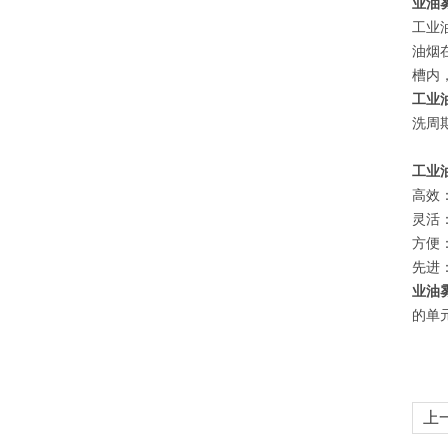
业油
工业
油烟
槽内
工业
洗周
工业
高效
灵活
方便
先进
业油
的单
上