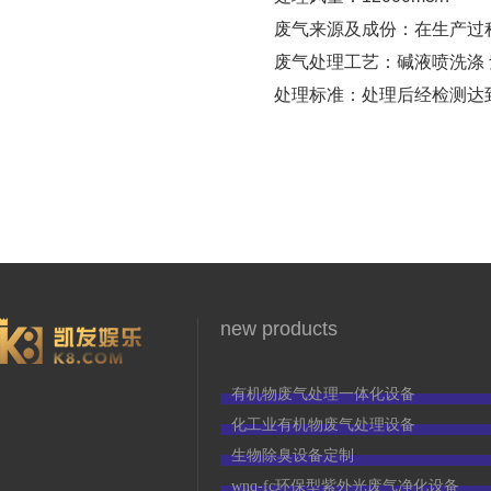
废气来源及成份：在生产过
废气处理工艺：碱液喷洗涤
处理标准：处理后经检测达
new products
有机物废气处理一体化设备
化工业有机物废气处理设备
生物除臭设备定制
wnq-fc环保型紫外光废气净化设备