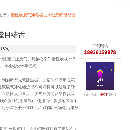
支持
>
活性炭废气净化器技术让您瞠目结舌
瞠目结舌
咨询电话
18次
18936169878
用处理工业废气。其核心部件活性炭吸附单
）、标准化设计等优点。
制的新型光氧除尘器。由箱体和装填在箱
性碳废气净化器选择不同填料可以处理多种
，在活性炭用量大、废气浓度高及活性炭吸
扫一扫，
关注
我们
附介质可使用蒸汽)。使用活性炭脱附装置不
浓度低于1000mg/m3的废气净化后排放
置)一起使用。活性碳吸附装置主要优点：