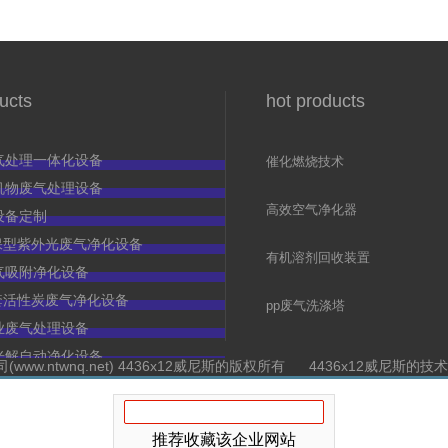
ucts
hot products
气处理一体化设备
催化燃烧技术
（rco）
机物废气处理设备
高效空气净化器
设备定制
c环保型紫外光废气净化设备
有机溶剂回收装置
气吸附净化设备
c全套活性炭废气净化设备
pp废气洗涤塔
业废气处理设备
光解自动净化设备
ww.ntwnq.net) 4436x12威尼斯的版权所有 4436x12威尼斯
推荐收藏该企业网站