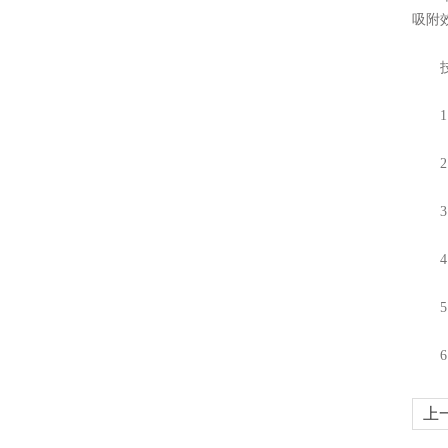
吸附
技
1、
2、
3、
4、
5、
6、
上
染