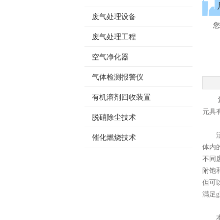
废气处理设备
您
4436x12威尼斯-澳门人威尼斯
废气处理工程
空气净化器
气体检测报警仪
有机溶剂回收装置
元具
脱硝除尘技术
活性
催化燃烧技术
体内
不同
附饱
但可
满足g
本设