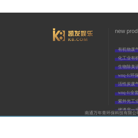
new prod
有机物废
3966
化工业有
生物除臭
wnq-f
活性炭废
wnq-f
紫外光工
烤漆房uv
南通万年青环保科技有限公司(w