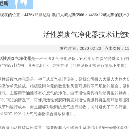
尼斯
现在的位置：
4436x12威尼斯-澳门人威尼斯3966
>
4436x12威尼斯的技术
活性炭废气净化器技术让您
发布时间：2020-02-20 点击次数：11
活性炭废气净化器
是一种干法废气净化设备，它利用活性炭的特殊吸附作
有*的设计结构，具有风阻小、更换方便（可在设备正常运行情况下更换
碳废气净化器是一种干式废气处理设备，是我公司投入大量人力物力研
的吸附单元组成。根据吸附单元的数量和风量可进行不同规格的组合，活
废气，主要用于油漆等有机废气的净化。由于活性炭具有能够再生的特点
和时间短的情况下，可使用活性炭脱附装置对活性炭进行再生循环使用(脱
以节约运行成本，而且能够对吸附的废气进行回收，同时避免了二次污染。对于
b16297-1996《大气污染物综合排放标准》。
备为活性碳吸附装置，需要配套活性碳再生系统(采用纳米光催化氧化装